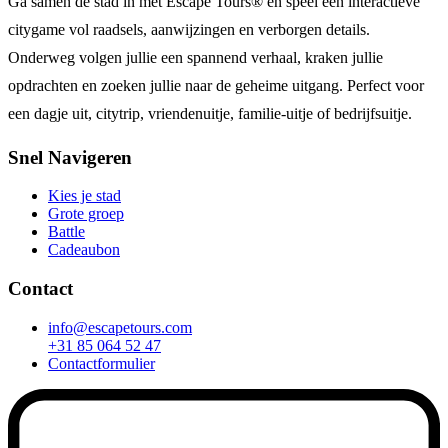
Ga samen de stad in met Escape Tours® en speel een interactieve
citygame vol raadsels, aanwijzingen en verborgen details.
Onderweg volgen jullie een spannend verhaal, kraken jullie
opdrachten en zoeken jullie naar de geheime uitgang. Perfect voor
een dagje uit, citytrip, vriendenuitje, familie-uitje of bedrijfsuitje.
Snel Navigeren
Kies je stad
Grote groep
Battle
Cadeaubon
Contact
info@escapetours.com
+31 85 064 52 47
Contactformulier