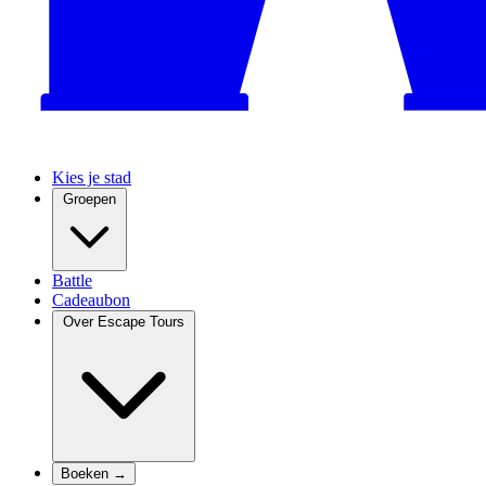
Kies je stad
Groepen
Battle
Cadeaubon
Over Escape Tours
Boeken →