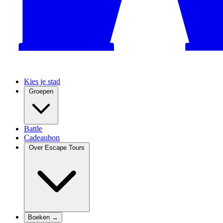
Kies je stad
Groepen
Battle
Cadeaubon
Over Escape Tours
Boeken →