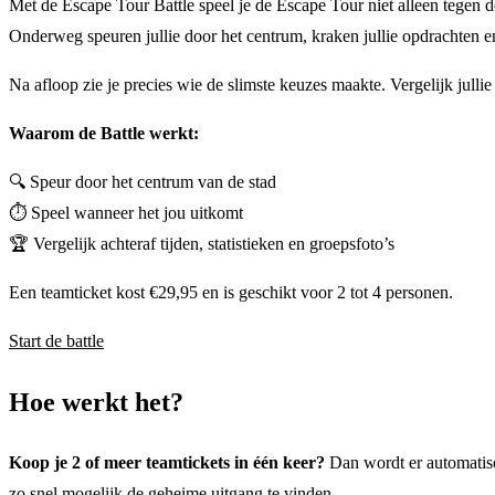
Met de Escape Tour Battle speel je de Escape Tour niet alleen tegen d
Onderweg speuren jullie door het centrum, kraken jullie opdrachten en
Na afloop zie je precies wie de slimste keuzes maakte. Vergelijk julli
Waarom de Battle werkt:
🔍 Speur door het centrum van de stad
⏱️ Speel wanneer het jou uitkomt
🏆 Vergelijk achteraf tijden, statistieken en groepsfoto’s
Een teamticket kost €29,95 en is geschikt voor 2 tot 4 personen.
Start de battle
Hoe werkt het?
Koop je 2 of meer teamtickets in één keer?
Dan wordt er automatisch
zo snel mogelijk de geheime uitgang te vinden.