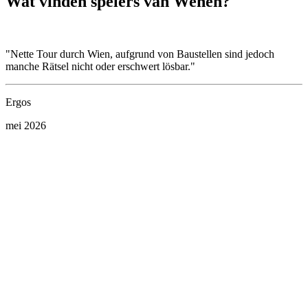
Wat vinden spelers van Wenen?
"Nette Tour durch Wien, aufgrund von Baustellen sind jedoch
"
manche Rätsel nicht oder erschwert lösbar."
l
Ergos
S
mei 2026
a