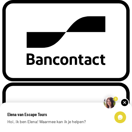
1
Elena van Escape Tours
Hoi, ik ben Elena! Waarmee kan ik je helpen?