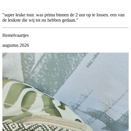
"super leuke tour. was prima binnen de 2 uur op te lossen. een van
"
de leukste die wij tot nu hebben gedaan."
w
e
v
Hemelvaartjes
augustus 2026
K
j