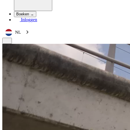
Boeken →
Inloggen
NL