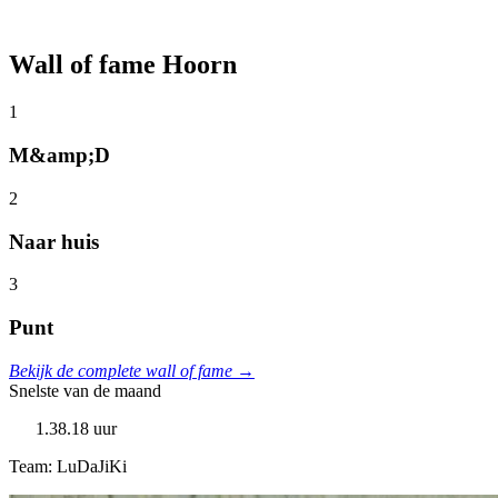
Wall of fame Hoorn
1
M&amp;D
2
Naar huis
3
Punt
Bekijk de complete wall of fame →
Snelste van de maand
1.38.18 uur
Team: LuDaJiKi