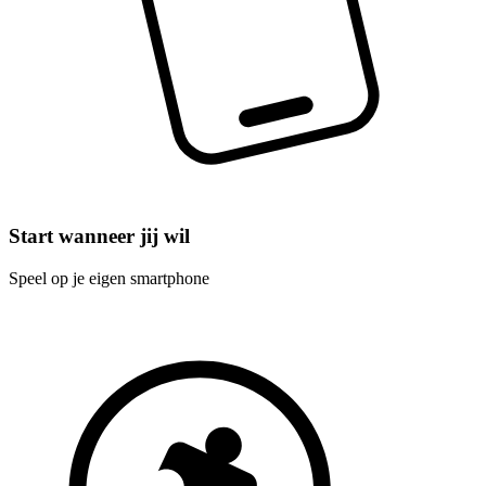
Start wanneer jij wil
Speel op je eigen smartphone