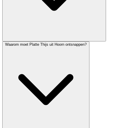
Waarom moet Platte Thijs uit Hoorn ontsnappen?