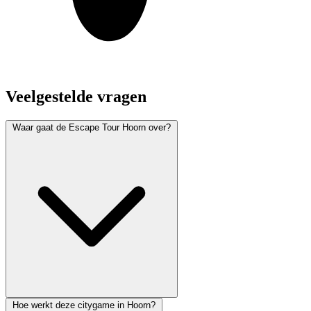
Veelgestelde vragen
Waar gaat de Escape Tour Hoorn over?
Hoe werkt deze citygame in Hoorn?