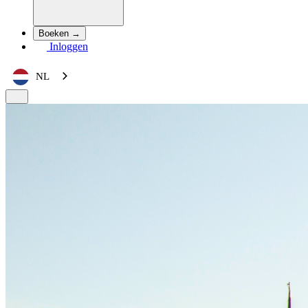
Boeken →
Inloggen
NL