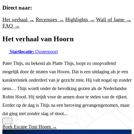
Direct naar:
Het verhaal →
Recensies →
Highlights →
Wall of fame →
FAQ →
Het verhaal van Hoorn
Startlocatie:
Oosterpoort
Pater Thijs, nu bekend als Platte Thijs, loopt zo onopvallend
mogelijk door de straten van Hoorn. Dat is een uitdaging als je een
karakteristiek onderdeel van je gezicht mist. Hij valt nogal op zonder
neus… Thijs wordt onder de bevolking gezien als de Nederlandse
Robin Hood. Hij strijdt voor de armen door te stelen van de rijken.
Eerder op de dag is Thijs na een beroving gevangengenomen, maar
dat ging niet zonder slag of stoot...
Boek Escape Tour Hoorn →