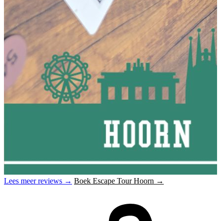
Lees meer reviews →
Boek Escape Tour Hoorn →