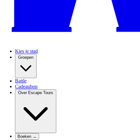
Kies je stad
Groepen
Battle
Cadeaubon
Over Escape Tours
Boeken →