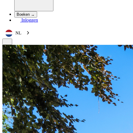
Boeken →
Inloggen
NL