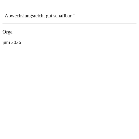
"Abwechslungsreich, gut schaffbar "
"
v
Orga
D
juni 2026
m