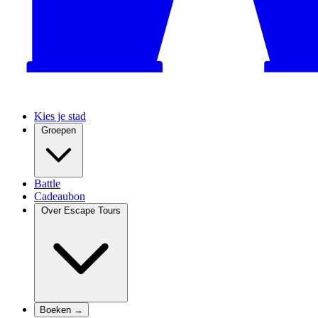
Kies je stad
Groepen
Battle
Cadeaubon
Over Escape Tours
Boeken →