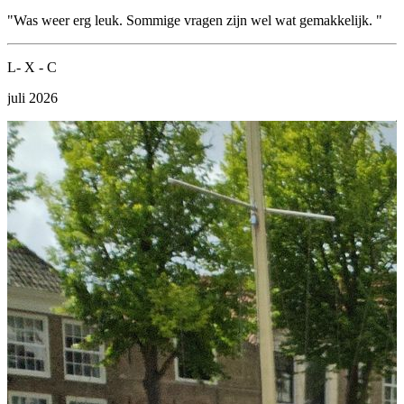
"Was weer erg leuk. Sommige vragen zijn wel wat gemakkelijk. "
"
L
L- X - C
D
juli 2026
j