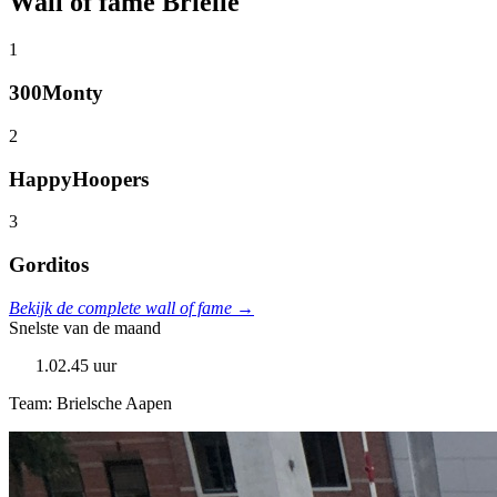
Wall of fame Brielle
1
300Monty
2
HappyHoopers
3
Gorditos
Bekijk de complete wall of fame →
Snelste van de maand
1.02.45 uur
Team: Brielsche Aapen