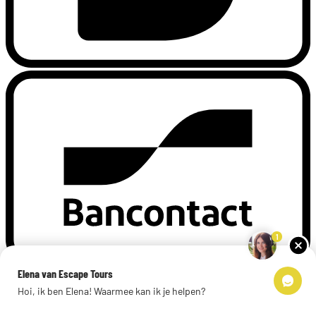
1
Elena van Escape Tours
Hoi, ik ben Elena! Waarmee kan ik je helpen?