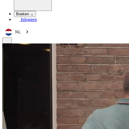
Boeken →
Inloggen
NL