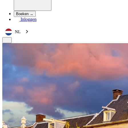
Boeken →
Inloggen
NL