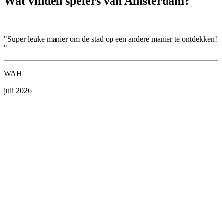
Wat vinden spelers van Amsterdam?
"Super leuke manier om de stad op een andere manier te ontdekken!
"
"
e
WAH
D
juli 2026
j