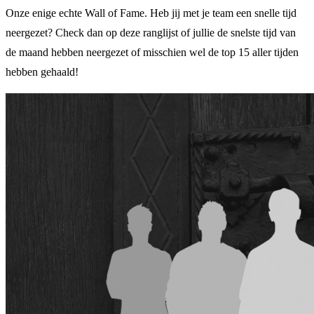
Onze enige echte Wall of Fame. Heb jij met je team een snelle tijd
neergezet? Check dan op deze ranglijst of jullie de snelste tijd van
de maand hebben neergezet of misschien wel de top 15 aller tijden
hebben gehaald!