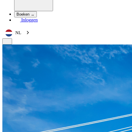
Boeken →
Inloggen
NL