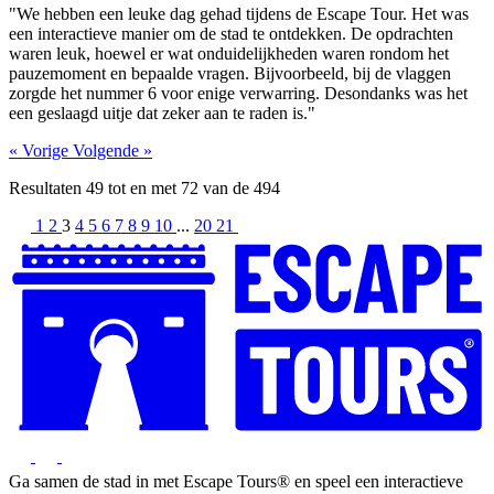
"We hebben een leuke dag gehad tijdens de Escape Tour. Het was
een interactieve manier om de stad te ontdekken. De opdrachten
waren leuk, hoewel er wat onduidelijkheden waren rondom het
pauzemoment en bepaalde vragen. Bijvoorbeeld, bij de vlaggen
zorgde het nummer 6 voor enige verwarring. Desondanks was het
een geslaagd uitje dat zeker aan te raden is."
« Vorige
Volgende »
Resultaten
49
tot en met
72
van de
494
1
2
3
4
5
6
7
8
9
10
...
20
21
Ga samen de stad in met Escape Tours® en speel een interactieve