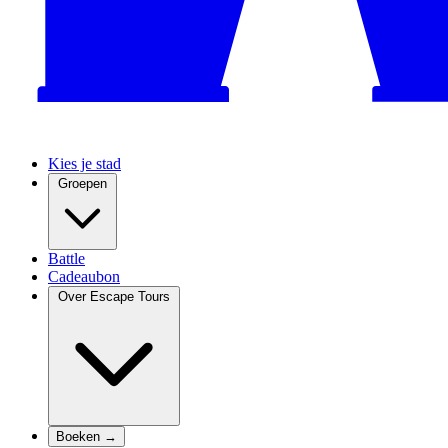
Kies je stad
Groepen
Battle
Cadeaubon
Over Escape Tours
Boeken →