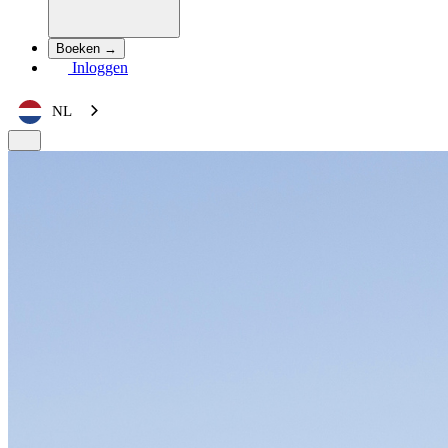
Boeken →
Inloggen
NL