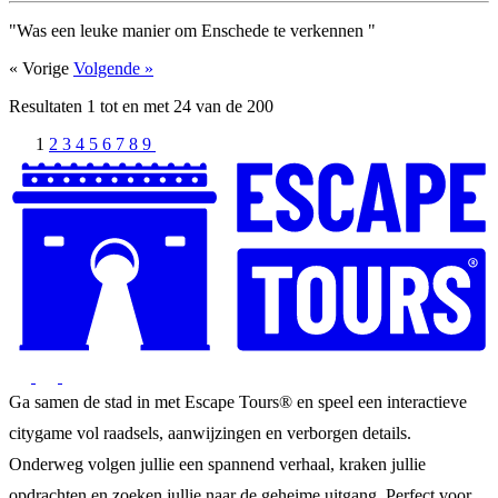
"Was een leuke manier om Enschede te verkennen "
« Vorige
Volgende »
Resultaten
1
tot en met
24
van de
200
1
2
3
4
5
6
7
8
9
Ga samen de stad in met Escape Tours® en speel een interactieve
citygame vol raadsels, aanwijzingen en verborgen details.
Onderweg volgen jullie een spannend verhaal, kraken jullie
opdrachten en zoeken jullie naar de geheime uitgang. Perfect voor