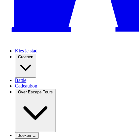
Kies je stad
Groepen
Battle
Cadeaubon
Over Escape Tours
Boeken →