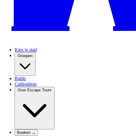
Kies je stad
Groepen
Battle
Cadeaubon
Over Escape Tours
Boeken →