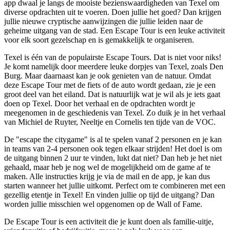
app dwaal je langs de mooiste bezienswaardigheden van Texel om
diverse opdrachten uit te voeren. Doen jullie het goed? Dan krijgen
jullie nieuwe cryptische aanwijzingen die jullie leiden naar de
geheime uitgang van de stad. Een Escape Tour is een leuke activiteit
voor elk soort gezelschap en is gemakkelijk te organiseren.
Texel is één van de populairste Escape Tours. Dat is niet voor niks!
Je komt namelijk door meerdere leuke dorpjes van Texel, zoals Den
Burg. Maar daarnaast kan je ook genieten van de natuur. Omdat
deze Escape Tour met de fiets of de auto wordt gedaan, zie je een
groot deel van het eiland. Dat is natuurlijk wat je wil als je iets gaat
doen op Texel. Door het verhaal en de opdrachten wordt je
meegenomen in de geschiedenis van Texel. Zo duik je in het verhaal
van Michiel de Ruyter, Neeltje en Cornelis ten tijde van de VOC.
De "escape the citygame" is al te spelen vanaf 2 personen en je kan
in teams van 2-4 personen ook tegen elkaar strijden! Het doel is om
de uitgang binnen 2 uur te vinden, lukt dat niet? Dan heb je het niet
gehaald, maar heb je nog wel de mogelijkheid om de game af te
maken. Alle instructies krijg je via de mail en de app, je kan dus
starten wanneer het jullie uitkomt. Perfect om te combineren met een
gezellig etentje in Texel! En vinden jullie op tijd de uitgang? Dan
worden jullie misschien wel opgenomen op de Wall of Fame.
De Escape Tour is een activiteit die je kunt doen als familie-uitje,