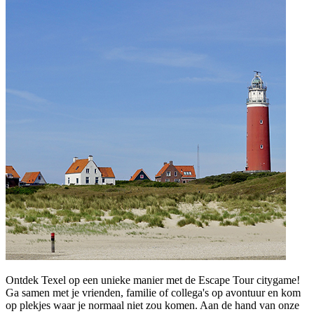
Ontdek Texel op een unieke manier met de Escape Tour citygame!
Ga samen met je vrienden, familie of collega's op avontuur en kom
op plekjes waar je normaal niet zou komen. Aan de hand van onze