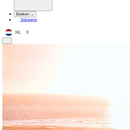
Boeken →
Inloggen
NL