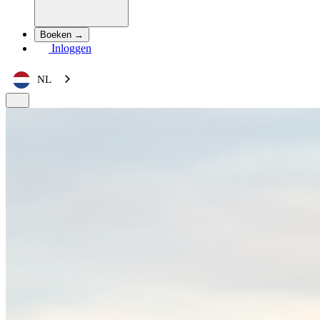
Boeken →
Inloggen
NL