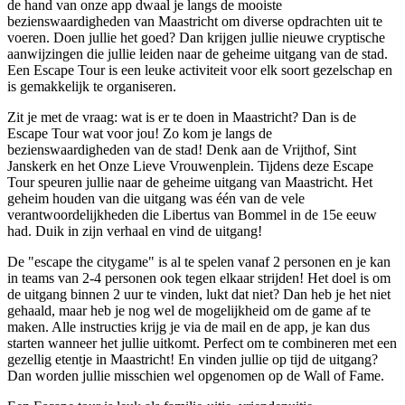
de hand van onze app dwaal je langs de mooiste
bezienswaardigheden van Maastricht om diverse opdrachten uit te
voeren. Doen jullie het goed? Dan krijgen jullie nieuwe cryptische
aanwijzingen die jullie leiden naar de geheime uitgang van de stad.
Een Escape Tour is een leuke activiteit voor elk soort gezelschap en
is gemakkelijk te organiseren.
Zit je met de vraag: wat is er te doen in Maastricht? Dan is de
Escape Tour wat voor jou! Zo kom je langs de
bezienswaardigheden van de stad! Denk aan de Vrijthof, Sint
Janskerk en het Onze Lieve Vrouwenplein. Tijdens deze Escape
Tour speuren jullie naar de geheime uitgang van Maastricht. Het
geheim houden van die uitgang was één van de vele
verantwoordelijkheden die Libertus van Bommel in de 15e eeuw
had. Duik in zijn verhaal en vind de uitgang!
De "escape the citygame" is al te spelen vanaf 2 personen en je kan
in teams van 2-4 personen ook tegen elkaar strijden! Het doel is om
de uitgang binnen 2 uur te vinden, lukt dat niet? Dan heb je het niet
gehaald, maar heb je nog wel de mogelijkheid om de game af te
maken. Alle instructies krijg je via de mail en de app, je kan dus
starten wanneer het jullie uitkomt. Perfect om te combineren met een
gezellig etentje in Maastricht! En vinden jullie op tijd de uitgang?
Dan worden jullie misschien wel opgenomen op de Wall of Fame.