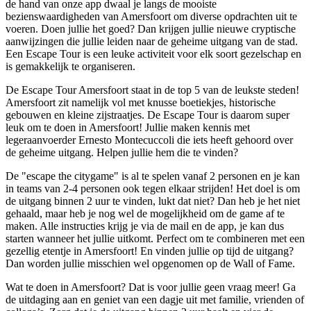
de hand van onze app dwaal je langs de mooiste
bezienswaardigheden van Amersfoort om diverse opdrachten uit te
voeren. Doen jullie het goed? Dan krijgen jullie nieuwe cryptische
aanwijzingen die jullie leiden naar de geheime uitgang van de stad.
Een Escape Tour is een leuke activiteit voor elk soort gezelschap en
is gemakkelijk te organiseren.
De Escape Tour Amersfoort staat in de top 5 van de leukste steden!
Amersfoort zit namelijk vol met knusse boetiekjes, historische
gebouwen en kleine zijstraatjes. De Escape Tour is daarom super
leuk om te doen in Amersfoort! Jullie maken kennis met
legeraanvoerder Ernesto Montecuccoli die iets heeft gehoord over
de geheime uitgang. Helpen jullie hem die te vinden?
De "escape the citygame" is al te spelen vanaf 2 personen en je kan
in teams van 2-4 personen ook tegen elkaar strijden! Het doel is om
de uitgang binnen 2 uur te vinden, lukt dat niet? Dan heb je het niet
gehaald, maar heb je nog wel de mogelijkheid om de game af te
maken. Alle instructies krijg je via de mail en de app, je kan dus
starten wanneer het jullie uitkomt. Perfect om te combineren met een
gezellig etentje in Amersfoort! En vinden jullie op tijd de uitgang?
Dan worden jullie misschien wel opgenomen op de Wall of Fame.
Wat te doen in Amersfoort? Dat is voor jullie geen vraag meer! Ga
de uitdaging aan en geniet van een dagje uit met familie, vrienden of