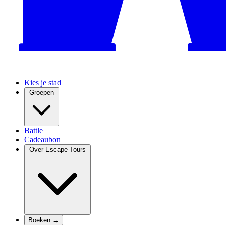
Kies je stad
Groepen
Battle
Cadeaubon
Over Escape Tours
Boeken →