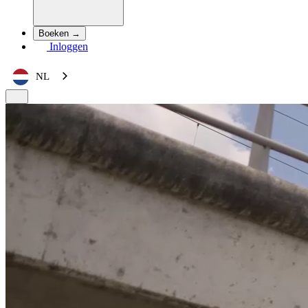
Boeken →
Inloggen
NL