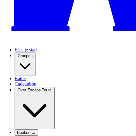
Kies je stad
Groepen
Battle
Cadeaubon
Over Escape Tours
Boeken →