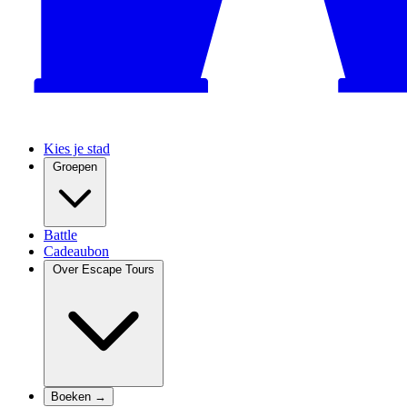
Kies je stad
Groepen
Battle
Cadeaubon
Over Escape Tours
Boeken →