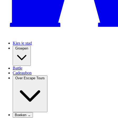
Kies je stad
Groepen
Battle
Cadeaubon
Over Escape Tours
Boeken →