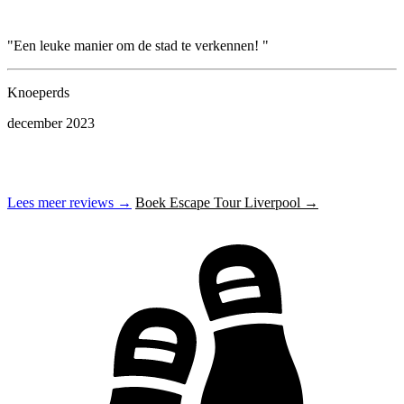
"Een leuke manier om de stad te verkennen! "
"
W
r
Knoeperds
u
december 2023
a
Lees meer reviews →
Boek Escape Tour Liverpool →