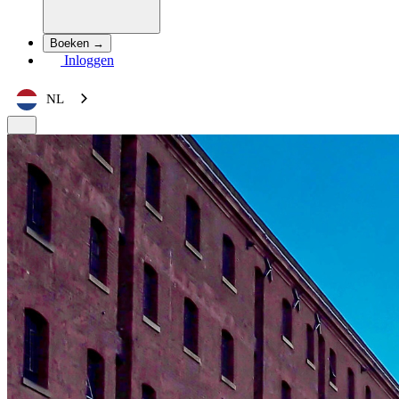
Boeken →
Inloggen
NL