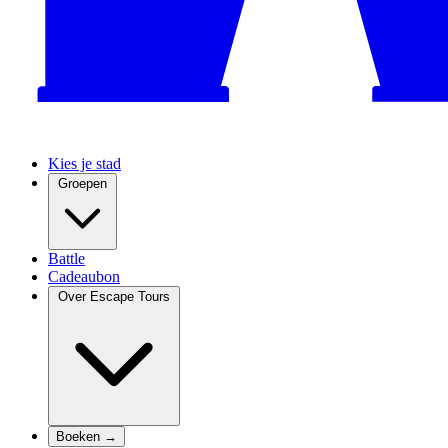
Kies je stad
Groepen
Battle
Cadeaubon
Over Escape Tours
Boeken →