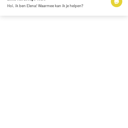
Hoi, ik ben Elena! Waarmee kan ik je helpen?
© 2026 Escape Tours