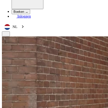
Boeken →
Inloggen
NL