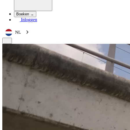
Boeken →
Inloggen
NL