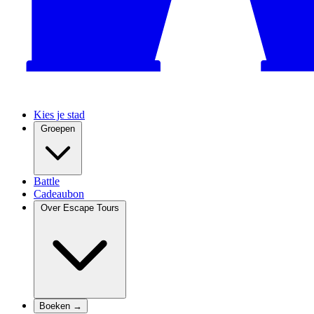
Kies je stad
Groepen
Battle
Cadeaubon
Over Escape Tours
Boeken →