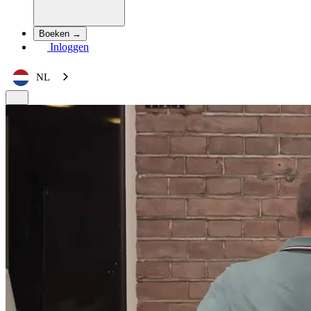
Boeken →
Inloggen
NL