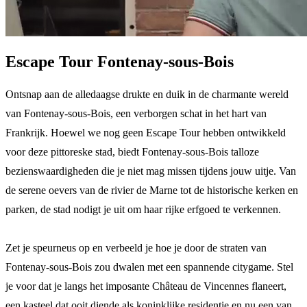
Escape Tour Fontenay-sous-Bois
Ontsnap aan de alledaagse drukte en duik in de charmante wereld
van Fontenay-sous-Bois, een verborgen schat in het hart van
Frankrijk. Hoewel we nog geen Escape Tour hebben ontwikkeld
voor deze pittoreske stad, biedt Fontenay-sous-Bois talloze
bezienswaardigheden die je niet mag missen tijdens jouw uitje. Van
de serene oevers van de rivier de Marne tot de historische kerken en
parken, de stad nodigt je uit om haar rijke erfgoed te verkennen.
Zet je speurneus op en verbeeld je hoe je door de straten van
Fontenay-sous-Bois zou dwalen met een spannende citygame. Stel
je voor dat je langs het imposante Château de Vincennes flaneert,
een kasteel dat ooit diende als koninklijke residentie en nu een van