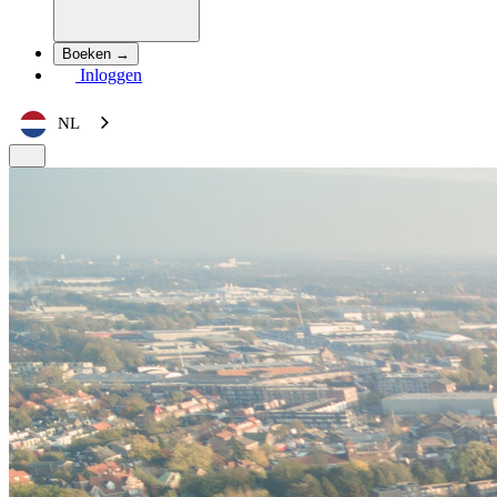
Boeken →
Inloggen
NL