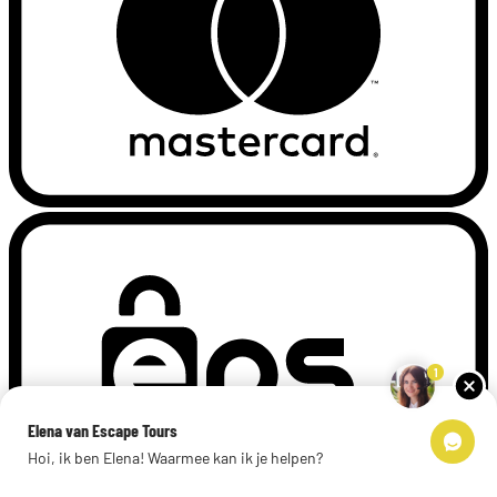
1
Elena van Escape Tours
Hoi, ik ben Elena! Waarmee kan ik je helpen?