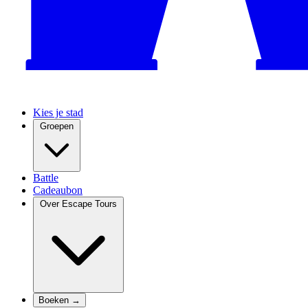
Kies je stad
Groepen
Battle
Cadeaubon
Over Escape Tours
Boeken →