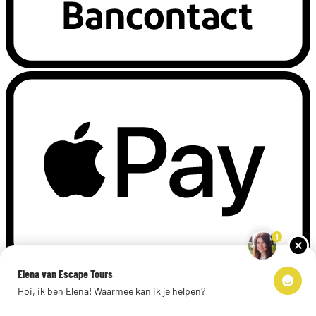
1
Elena van Escape Tours
Hoi, ik ben Elena! Waarmee kan ik je helpen?