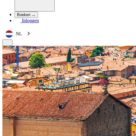
Boeken →
Inloggen
NL