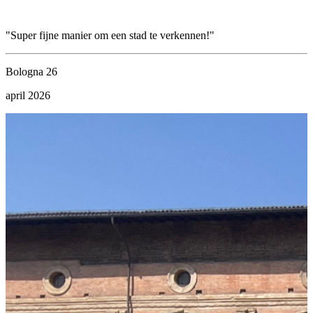
"Super fijne manier om een stad te verkennen!"
"
s
H
Bologna 26
h
april 2026
R
a