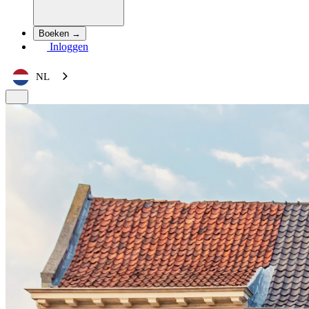
Boeken →
Inloggen
NL