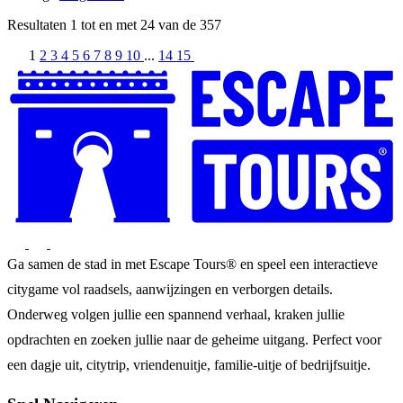
Resultaten
1
tot en met
24
van de
357
1
2
3
4
5
6
7
8
9
10
...
14
15
Ga samen de stad in met Escape Tours® en speel een interactieve
citygame vol raadsels, aanwijzingen en verborgen details.
Onderweg volgen jullie een spannend verhaal, kraken jullie
opdrachten en zoeken jullie naar de geheime uitgang. Perfect voor
een dagje uit, citytrip, vriendenuitje, familie-uitje of bedrijfsuitje.