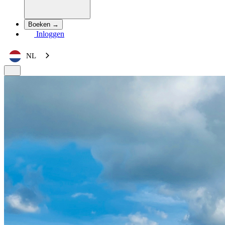
Boeken →
Inloggen
NL