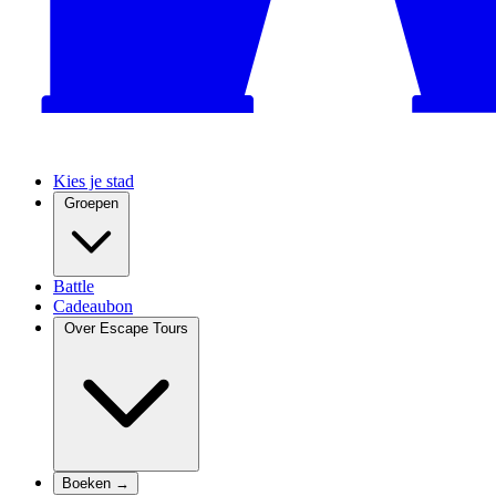
Kies je stad
Groepen
Battle
Cadeaubon
Over Escape Tours
Boeken →