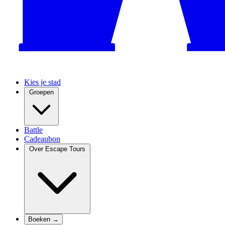
Kies je stad
Groepen
Battle
Cadeaubon
Over Escape Tours
Boeken →