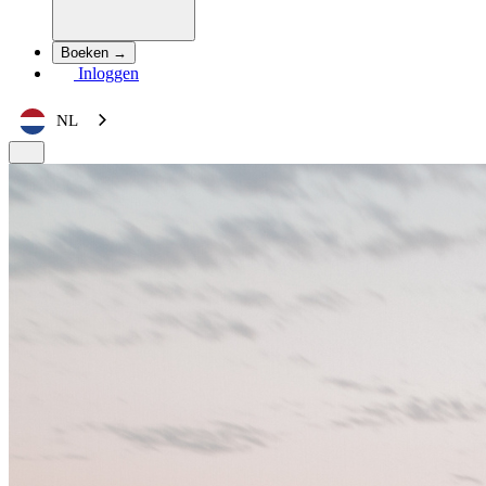
Boeken →
Inloggen
NL