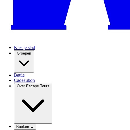
Kies je stad
Groepen
Battle
Cadeaubon
Over Escape Tours
Boeken →