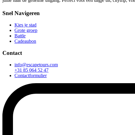
jullie naar de geheime uitgang. Perfect voor een dagje uit, citytrip, vrie
Snel Navigeren
Kies je stad
Grote groep
Battle
Cadeaubon
Contact
info@escapetours.com
+31 85 064 52 47
Contactformulier