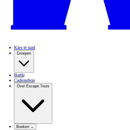
Kies je stad
Groepen
Battle
Cadeaubon
Over Escape Tours
Boeken →