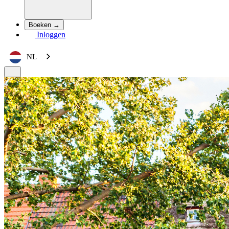
Boeken →
Inloggen
NL