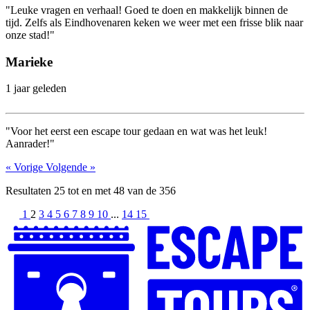
"Leuke vragen en verhaal! Goed te doen en makkelijk binnen de
tijd. Zelfs als Eindhovenaren keken we weer met een frisse blik naar
onze stad!"
Marieke
1 jaar geleden
"Voor het eerst een escape tour gedaan en wat was het leuk!
Aanrader!"
« Vorige
Volgende »
Resultaten
25
tot en met
48
van de
356
1
2
3
4
5
6
7
8
9
10
...
14
15