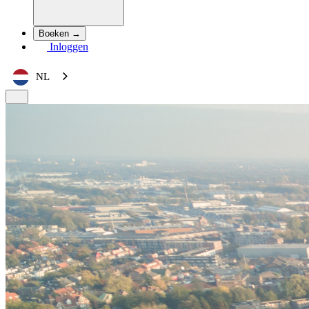
Boeken →
Inloggen
NL