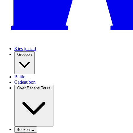
Kies je stad
Groepen
Battle
Cadeaubon
Over Escape Tours
Boeken →