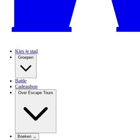
Kies je stad
Groepen
Battle
Cadeaubon
Over Escape Tours
Boeken →