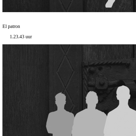
El patron
1.23.43 uur