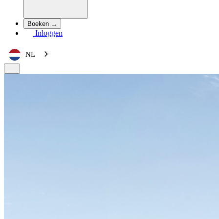
Boeken →
Inloggen
NL