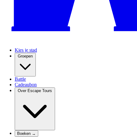
Kies je stad
Groepen
Battle
Cadeaubon
Over Escape Tours
Boeken →